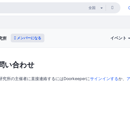
イベント
メンバーになる
究所
問い合わせ
値研究所の主催者に直接連絡するにはDoorkeeperに
サインインする
か、